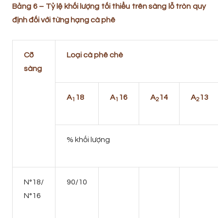
Bảng 6 – Tỷ lệ khối lượng tối thiểu trên sàng lỗ tròn quy
định đối với từng hạng cà phê
Cỡ
Loại cà phê chè
sàng
A
18
A
16
A
14
A
13
1
1
2
2
% khối lượng
N°18/
90/10
N°16