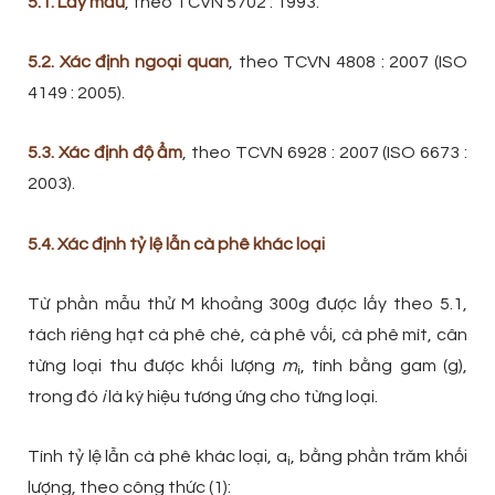
5.1. Lấy mẫu
, theo TCVN 5702 : 1993.
5.2. Xác định ngoại quan
, theo TCVN 4808 : 2007 (ISO
4149 : 2005).
5.3. Xác định độ ẩm
, theo TCVN 6928 : 2007 (ISO 6673 :
2003).
5.4. Xác định tỷ lệ lẫn cà phê khác loại
Từ phần mẫu thử M khoảng 300g được lấy theo 5.1,
tách riêng hạt cà phê chè, cà phê vối, cà phê mít, cân
từng loại thu được khối lượng
m
, tính bằng gam (g),
i
trong đó
i
là ký hiệu tương ứng cho từng loại.
Tính tỷ lệ lẫn cà phê khác loại, a
, bằng phần trăm khối
i
lượng, theo công thức (1):