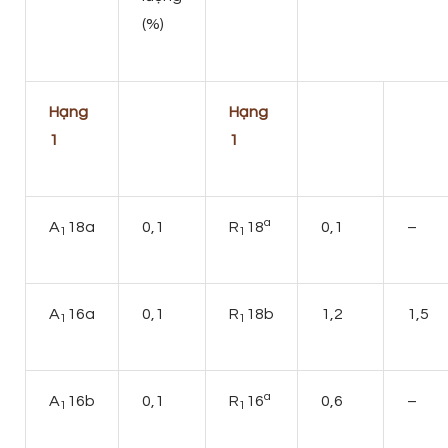
(%)
Hạng
Hạng
1
1
a
A
18a
0,1
R
18
0,1
–
1
1
A
16a
0,1
R
18b
1,2
1,5
1
1
a
A
16b
0,1
R
16
0,6
–
1
1