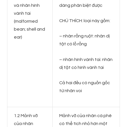
và nhân hình
dàng phân biệt được
vành tai
CHÚ THÍCH: loại này gồm:
(malformed
bean; shell and
– nhân rỗng ruột: nhân dị
ear)
tật có lỗ rỗng
– nhân hình vành tai: nhân
dị tật có hình vành tai
Cả hai đều có nguồn gốc
từ nhân voi
1.2 Mảnh vỡ
Mảnh vỡ của nhân cà phê
của nhân
có thể tích nhỏ hơn một