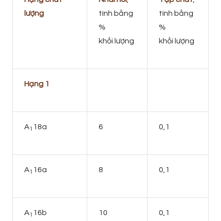
lượng
tính bằng
tính bằng
%
%
khối lượng
khối lượng
Hạng 1
A
18a
6
0,1
1
A
16a
8
0,1
1
A
16b
10
0,1
1