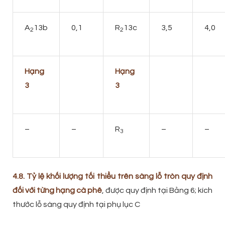
A
13b
0,1
R
13c
3,5
4,0
2
2
Hạng
Hạng
3
3
–
–
R
–
–
3
4.8. Tỷ lệ khối lượng tối thiểu trên sàng lỗ tròn quy định
đối với từng hạng cà phê
, được quy định tại Bảng 6; kích
thước lỗ sàng quy định tại phụ lục C