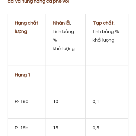
đối với từng hạng cà phê vối
Hạng chất
Nhân lỗi
,
Tạp chất
,
lượng
tính bằng
tính bằng %
%
khối lượng
khối lượng
Hạng 1
R
18a
10
0,1
1
R
18b
15
0,5
1