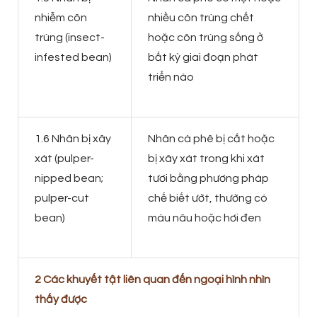
nhiễm côn
nhiều côn trùng chết
trùng (insect-
hoặc côn trùng sống ở
infested bean)
bất kỳ giai đoạn phát
triển nào
1.6 Nhân bị xây
Nhân cà phê bị cắt hoặc
xát (pulper-
bị xây xát trong khi xát
nipped bean;
tươi bằng phương pháp
pulper-cut
chế biết ướt, thường có
bean)
màu nâu hoặc hơi đen
2 Các khuyết tật liên quan đến ngoại hình nhìn
thấy được