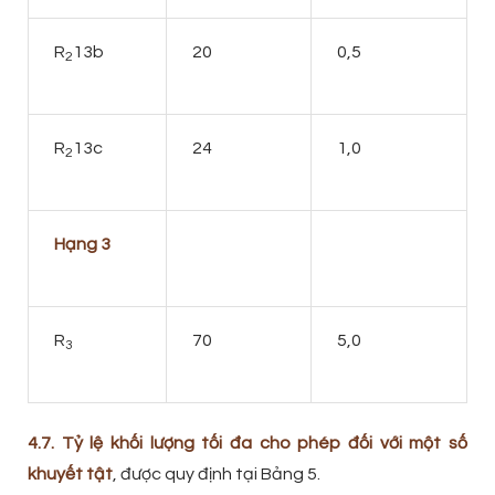
R
13b
20
0,5
2
R
13c
24
1,0
2
Hạng 3
R
70
5,0
3
4.7. Tỷ lệ khối lượng tối đa cho phép đối với một số
khuyết tật
, được quy định tại Bảng 5.