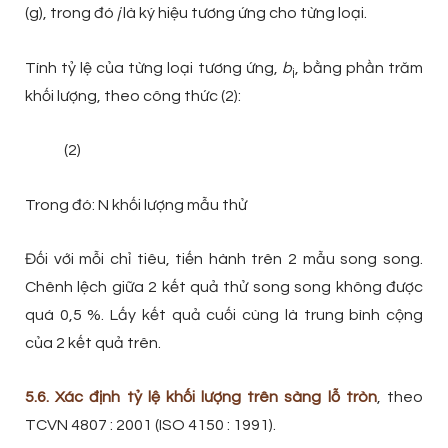
(g), trong đó
j
là ký hiệu tương ứng cho từng loại.
Tính tỷ lệ của từng loại tương ứng,
b
, bằng phần trăm
j
khối lượng, theo công thức (2):
(2)
Trong đó: N khối lượng mẫu thử
Đối với mỗi chỉ tiêu, tiến hành trên 2 mẫu song song.
Chênh lệch giữa 2 kết quả thử song song không được
quá 0,5 %. Lấy kết quả cuối cùng là trung bình cộng
của 2 kết quả trên.
5.6. Xác định tỷ lệ khối lượng trên sàng lỗ tròn
, theo
TCVN 4807 : 2001 (ISO 4150 : 1991).