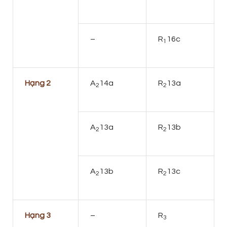
–
R
16c
1
Hạng 2
A
14a
R
13a
2
2
A
13a
R
13b
2
2
A
13b
R
13c
2
2
Hạng 3
–
R
3