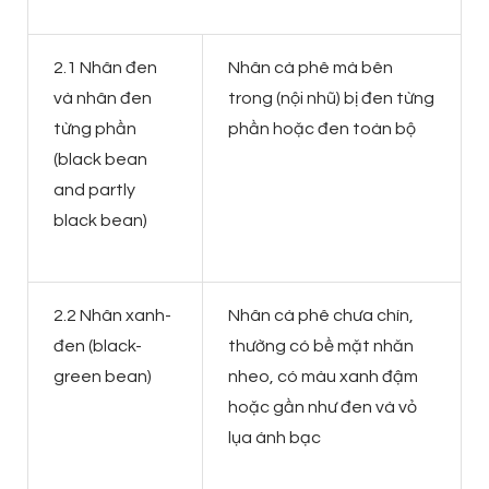
2.1 Nhân đen
Nhân cà phê mà bên
và nhân đen
trong (nội nhũ) bị đen từng
từng phần
phần hoặc đen toàn bộ
(black bean
and partly
black bean)
2.2 Nhân xanh-
Nhân cà phê chưa chín,
đen (black-
thường có bề mặt nhăn
green bean)
nheo, có màu xanh đậm
hoặc gần như đen và vỏ
lụa ánh bạc