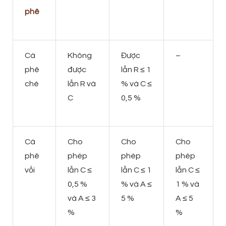
phê
Cà
Không
Được
–
phê
được
lẫn R ≤ 1
chè
lẫn R và
% và C ≤
C
0,5 %
Cà
Cho
Cho
Cho
phê
phép
phép
phép
vối
lẫn C ≤
lẫn C ≤ 1
lẫn C ≤
0,5 %
% và A ≤
1 % và
và A ≤ 3
5 %
A ≤ 5
%
%