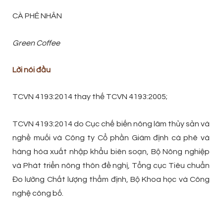
CÀ PHÊ NHÂN
Green Coffee
Lời nói đầu
TCVN 4193:2014 thay thế TCVN 4193:2005;
TCVN 4193:2014 do Cục chế biến nông lâm thủy sản và
nghề muối và Công ty Cổ phần Giám định cà phê và
hàng hóa xuất nhập khẩu biên soạn, Bộ Nông nghiệp
và Phát triển nông thôn đề nghị, Tổng cục Tiêu chuẩn
Đo lường Chất lượng thẩm định, Bộ Khoa học và Công
nghệ công bố.