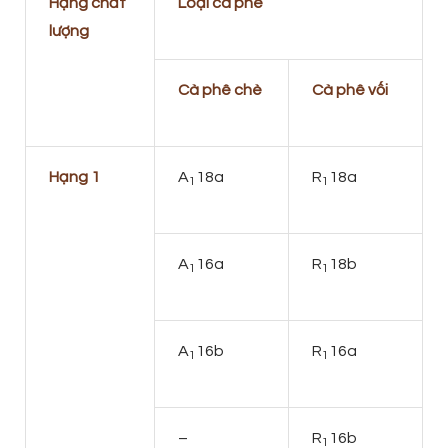
Hạng chất
Loại cà phê
lượng
Cà phê chè
Cà phê vối
Hạng 1
A
18a
R
18a
1
1
A
16a
R
18b
1
1
A
16b
R
16a
1
1
–
R
16b
1