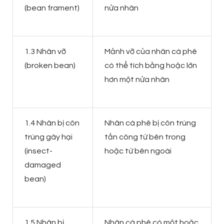
(bean frament)
nửa nhân
1.3 Nhân vỡ
Mảnh vỡ của nhân cà phê
(broken bean)
có thể tích bằng hoặc lớn
hơn một nửa nhân
1.4 Nhân bị côn
Nhân cà phê bị côn trùng
trùng gây hại
tấn công từ bên trong
(insect-
hoặc từ bên ngoài
damaged
bean)
1.5 Nhân bị
Nhân cà phê có một hoặc