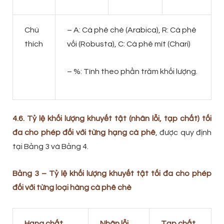
Chú
– A: Cà phê chè (Arabica), R: Cà phê
thích
vối (Robusta), C: Cà phê mít (Chari)
– %: Tính theo phần trăm khối lượng.
4.6. Tỷ lệ khối lượng khuyết tật (nhân lỗi, tạp chất) tối
đa cho phép đối với từng hạng cà phê
, được quy định
tại Bảng 3 và Bảng 4.
Bảng 3 – Tỷ lệ khối lượng khuyết tật tối đa cho phép
đối với từng loại hàng cà phê chè
Hạng chất
Nhân lỗi
,
Tạp chất
,