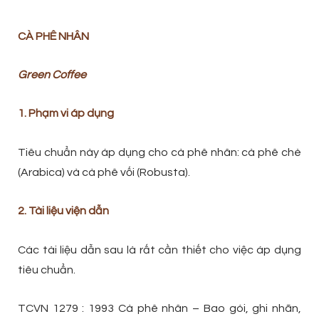
CÀ PHÊ NHÂN
Green Coffee
1. Phạm vi áp dụng
Tiêu chuẩn này áp dụng cho cà phê nhân: cà phê chè
(Arabica) và cà phê vối (Robusta).
2. Tài liệu viện dẫn
Các tài liệu dẫn sau là rất cần thiết cho việc áp dụng
tiêu chuẩn.
TCVN 1279 : 1993 Cà phê nhân – Bao gói, ghi nhãn,