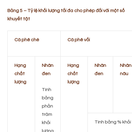
Bảng 5 – Tỷ lệ khối lượng tối đa cho phép đối với một số
khuyết tật
Cà phê chè
Cà phê vối
Hạng
Nhân
Hạng
Nhân
Nhân
chất
đen
chất
đen
nâu
lượng
lượng
Tính
bằng
phần
trăm
Tính bằng % khối
khối
lượng