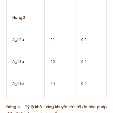
Hạng 2
A
14a
11
0,1
2
A
13a
12
0,1
2
A
13b
14
0,1
2
Bảng 4 – Tỷ lệ khối lượng khuyết tật tối đa cho phép