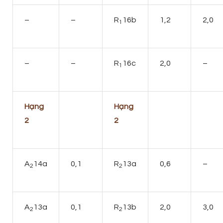
–
–
R
16b
1,2
2,0
1
–
–
R
16c
2,0
–
1
Hạng
Hạng
2
2
A
14a
0,1
R
13a
0,6
–
2
2
A
13a
0,1
R
13b
2,0
3,0
2
2