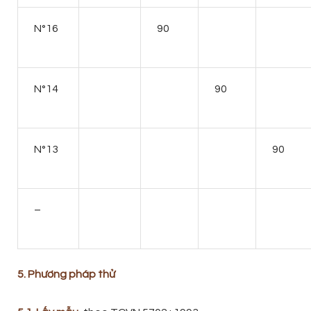
N°16
90
N°14
90
N°13
90
–
5. Phương pháp thử