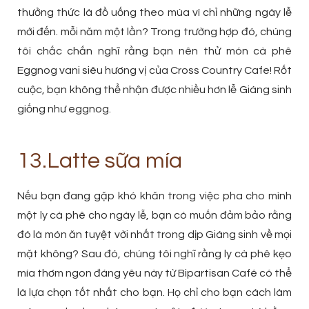
thưởng thức là đồ uống theo mùa vì chỉ những ngày lễ
mới đến. mỗi năm một lần? Trong trường hợp đó, chúng
tôi chắc chắn nghĩ rằng bạn nên thử món cà phê
Eggnog vani siêu hương vị của Cross Country Cafe! Rốt
cuộc, bạn không thể nhận được nhiều hơn lễ Giáng sinh
giống như eggnog.
13.Latte sữa mía
Nếu bạn đang gặp khó khăn trong việc pha cho mình
một ly cà phê cho ngày lễ, bạn có muốn đảm bảo rằng
đó là món ăn tuyệt vời nhất trong dịp Giáng sinh về mọi
mặt không? Sau đó, chúng tôi nghĩ rằng ly cà phê kẹo
mía thơm ngon đáng yêu này từ Bipartisan Café có thể
là lựa chọn tốt nhất cho bạn. Họ chỉ cho bạn cách làm