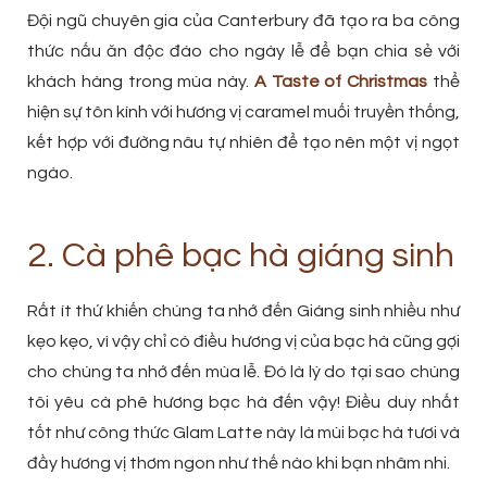
Đội ngũ chuyên gia của Canterbury đã tạo ra ba công
thức nấu ăn độc đáo cho ngày lễ để bạn chia sẻ với
khách hàng trong mùa này.
A Taste of Christmas
thể
hiện sự tôn kính với hương vị caramel muối truyền thống,
kết hợp với đường nâu tự nhiên để tạo nên một vị ngọt
ngào.
2. Cà phê bạc hà giáng sinh
Rất ít thứ khiến chúng ta nhớ đến Giáng sinh nhiều như
kẹo kẹo, vì vậy chỉ có điều hương vị của bạc hà cũng gợi
cho chúng ta nhớ đến mùa lễ. Đó là lý do tại sao chúng
tôi yêu cà phê hương bạc hà đến vậy! Điều duy nhất
tốt như công thức Glam Latte này là mùi bạc hà tươi và
đầy hương vị thơm ngon như thế nào khi bạn nhâm nhi.