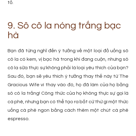
tố.
9. Sô cô la nóng trắng bạc
hà
Bạn đã từng nghĩ đến ý tưởng về một loại đồ uống sô
cô la có kem, vị bạc hà trong khi đang cuộn, nhưng sô
cô la sữa thực sự không phải là loại yêu thích của bạn?
Sau đó, bạn sẽ yêu thích ý tưởng thay thế này từ The
Gracious Wife vì thay vào đó, họ đã làm của họ bằng
sô cô la trắng! Công thức của họ không thực sự gọi là
cà phê, nhưng bạn có thể tạo ra bất cứ thứ gì một thức
uống cà phê ngon bằng cách thêm một chút cà phê
espresso.