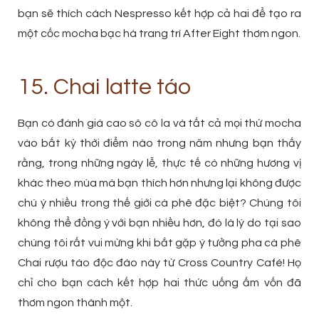
bạn sẽ thích cách Nespresso kết hợp cả hai để tạo ra
một cốc mocha bạc hà trang trí After Eight thơm ngon.
15. Chai latte táo
Bạn có đánh giá cao sô cô la và tất cả mọi thứ mocha
vào bất kỳ thời điểm nào trong năm nhưng bạn thấy
rằng, trong những ngày lễ, thực tế có những hương vị
khác theo mùa mà bạn thích hơn nhưng lại không được
chú ý nhiều trong thế giới cà phê đặc biệt? Chúng tôi
không thể đồng ý với bạn nhiều hơn, đó là lý do tại sao
chúng tôi rất vui mừng khi bắt gặp ý tưởng pha cà phê
Chai rượu táo độc đáo này từ Cross Country Café! Họ
chỉ cho bạn cách kết hợp hai thức uống ấm vốn đã
thơm ngon thành một.