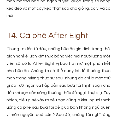
món mocha bạc hà ngon tuyệt, được trang trí bằng
kẹo dẻo và một cây kẹo thật sao cho giống, có vị và có
mùi.
14. Cà phê After Eight
Chúng ta đến từ đâu, những bữa ăn gia đình trong thời
gian nghỉ lễ luôn kết thúc bằng việc mọi người uống một
viên sô cô la After Eight vị bạc hà như một phần kết
cho bữa ăn. Chúng ta có thể quay lại để thưởng thức
món tráng miệng thực sự sau, nhưng đó chỉ là một thứ
gì đó tươi ngon và hấp dẫn sau bữa tối thịnh soạn cho
đến khi bạn sẵn sàng thưởng thức đồ ngọt thực sự. Tuy
nhiên, điều gì sẽ xảy ra nếu bạn cũng là kiểu người thích
uống cà phê sau bữa tối để giúp bạn không ngủ quên
vì mãn nguyện quá sớm? Sau đó, chúng tôi nghĩ rằng