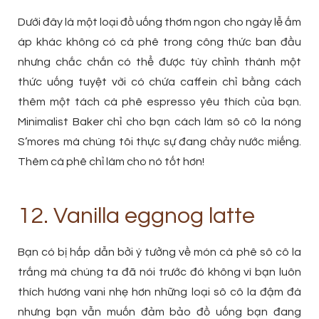
Dưới đây là một loại đồ uống thơm ngon cho ngày lễ ấm
áp khác không có cà phê trong công thức ban đầu
nhưng chắc chắn có thể được tùy chỉnh thành một
thức uống tuyệt vời có chứa caffein chỉ bằng cách
thêm một tách cà phê espresso yêu thích của bạn.
Minimalist Baker chỉ cho bạn cách làm sô cô la nóng
S’mores mà chúng tôi thực sự đang chảy nước miếng.
Thêm cà phê chỉ làm cho nó tốt hơn!
12. Vanilla eggnog latte
Bạn có bị hấp dẫn bởi ý tưởng về món cà phê sô cô la
trắng mà chúng ta đã nói trước đó không vì bạn luôn
thích hương vani nhẹ hơn những loại sô cô la đậm đà
nhưng bạn vẫn muốn đảm bảo đồ uống bạn đang