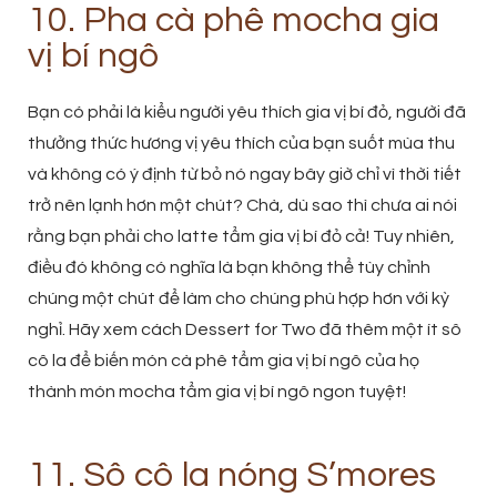
10. Pha cà phê mocha gia
vị bí ngô
Bạn có phải là kiểu người yêu thích gia vị bí đỏ, người đã
thưởng thức hương vị yêu thích của bạn suốt mùa thu
và không có ý định từ bỏ nó ngay bây giờ chỉ vì thời tiết
trở nên lạnh hơn một chút? Chà, dù sao thì chưa ai nói
rằng bạn phải cho latte tẩm gia vị bí đỏ cả! Tuy nhiên,
điều đó không có nghĩa là bạn không thể tùy chỉnh
chúng một chút để làm cho chúng phù hợp hơn với kỳ
nghỉ. Hãy xem cách Dessert for Two đã thêm một ít sô
cô la để biến món cà phê tẩm gia vị bí ngô của họ
thành món mocha tẩm gia vị bí ngô ngon tuyệt!
11. Sô cô la nóng S’mores