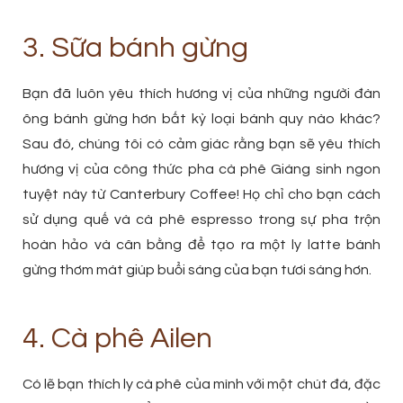
3. Sữa bánh gừng
Bạn đã luôn yêu thích hương vị của những người đàn
ông bánh gừng hơn bất kỳ loại bánh quy nào khác?
Sau đó, chúng tôi có cảm giác rằng bạn sẽ yêu thích
hương vị của công thức pha cà phê Giáng sinh ngon
tuyệt này từ Canterbury Coffee! Họ chỉ cho bạn cách
sử dụng quế và cà phê espresso trong sự pha trộn
hoàn hảo và cân bằng để tạo ra một ly latte bánh
gừng thơm mát giúp buổi sáng của bạn tươi sáng hơn.
4. Cà phê Ailen
Có lẽ bạn thích ly cà phê của mình với một chút đá, đặc