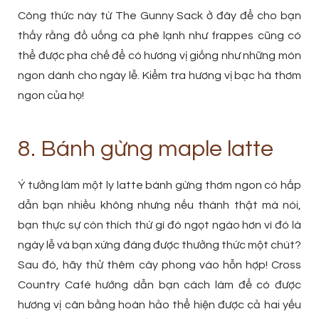
Công thức này từ The Gunny Sack ở đây để cho bạn
thấy rằng đồ uống cà phê lạnh như frappes cũng có
thể được pha chế để có hương vị giống như những món
ngon dành cho ngày lễ. Kiểm tra hương vị bạc hà thơm
ngon của họ!
8. Bánh gừng maple latte
Ý tưởng làm một ly latte bánh gừng thơm ngon có hấp
dẫn bạn nhiều không nhưng nếu thành thật mà nói,
bạn thực sự còn thích thứ gì đó ngọt ngào hơn vì đó là
ngày lễ và bạn xứng đáng được thưởng thức một chút?
Sau đó, hãy thử thêm cây phong vào hỗn hợp! Cross
Country Café hướng dẫn bạn cách làm để có được
hương vị cân bằng hoàn hảo thể hiện được cả hai yếu