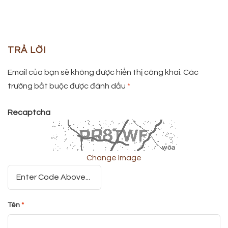
TRẢ LỜI
Email của bạn sẽ không được hiển thị công khai.
Các
trường bắt buộc được đánh dấu
*
Recaptcha
Change Image
Tên
*