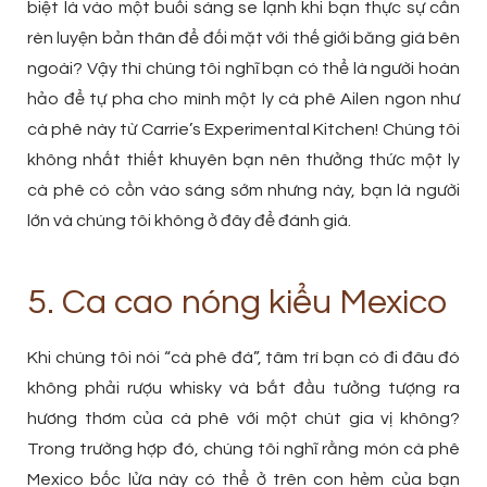
biệt là vào một buổi sáng se lạnh khi bạn thực sự cần
rèn luyện bản thân để đối mặt với thế giới băng giá bên
ngoài? Vậy thì chúng tôi nghĩ bạn có thể là người hoàn
hảo để tự pha cho mình một ly cà phê Ailen ngon như
cà phê này từ Carrie’s Experimental Kitchen! Chúng tôi
không nhất thiết khuyên bạn nên thưởng thức một ly
cà phê có cồn vào sáng sớm nhưng này, bạn là người
lớn và chúng tôi không ở đây để đánh giá.
5. Ca cao nóng kiểu Mexico
Khi chúng tôi nói “cà phê đá”, tâm trí bạn có đi đâu đó
không phải rượu whisky và bắt đầu tưởng tượng ra
hương thơm của cà phê với một chút gia vị không?
Trong trường hợp đó, chúng tôi nghĩ rằng món cà phê
Mexico bốc lửa này có thể ở trên con hẻm của bạn