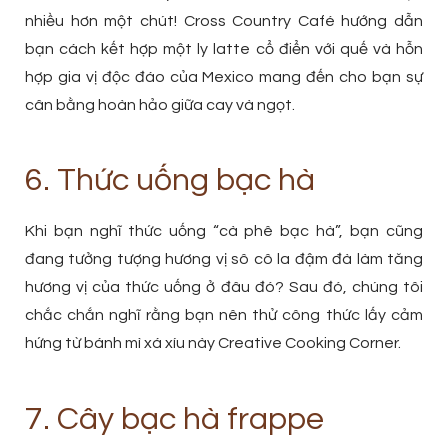
nhiều hơn một chút! Cross Country Café hướng dẫn
bạn cách kết hợp một ly latte cổ điển với quế và hỗn
hợp gia vị độc đáo của Mexico mang đến cho bạn sự
cân bằng hoàn hảo giữa cay và ngọt.
6. Thức uống bạc hà
Khi bạn nghĩ thức uống “cà phê bạc hà”, bạn cũng
đang tưởng tượng hương vị sô cô la đậm đà làm tăng
hương vị của thức uống ở đâu đó? Sau đó, chúng tôi
chắc chắn nghĩ rằng bạn nên thử công thức lấy cảm
hứng từ bánh mì xá xíu này Creative Cooking Corner.
7. Cây bạc hà frappe