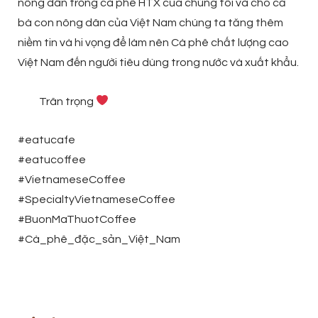
nông dân trồng cà phê HTX của chúng tôi và cho cả
bà con nông dân của Việt Nam chúng ta tăng thêm
niềm tin và hi vọng để làm nên Cà phê chất lượng cao
Việt Nam đến người tiêu dùng trong nước và xuất khẩu.
Trân trọng
#eatucafe
#eatucoffee
#VietnameseCoffee
#SpecialtyVietnameseCoffee
#BuonMaThuotCoffee
#Cà_phê_đặc_sản_Việt_Nam