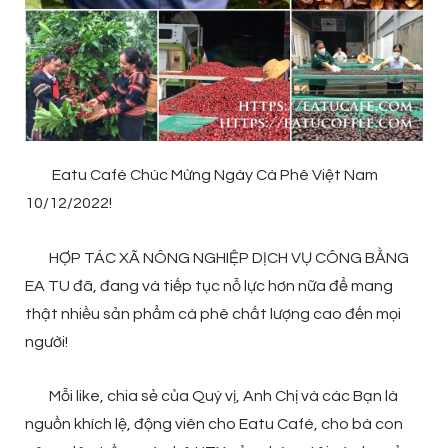
Eatu Café
Chúc Mừng
Ngày Cà Phê Việt Nam
10/12/2022!
HỢP TÁC XÃ NÔNG NGHIỆP DỊCH VỤ CÔNG BẰNG
EA TU đã, đang và tiếp tục nỗ lực hơn nữa để mang
thật nhiều sản phẩm cà phê chất lượng cao đến mọi
người!
Mỗi like, chia sẻ của Quý vị, Anh Chị và các Bạn là
nguồn khích lệ, động viên cho Eatu Café, cho bà con