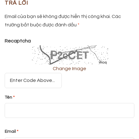
TRẢ LỜI
Email của bạn sẽ không được hiển thị công khai.
Các
trường bắt buộc được đánh dấu
*
Recaptcha
Change Image
Tên
*
Email
*