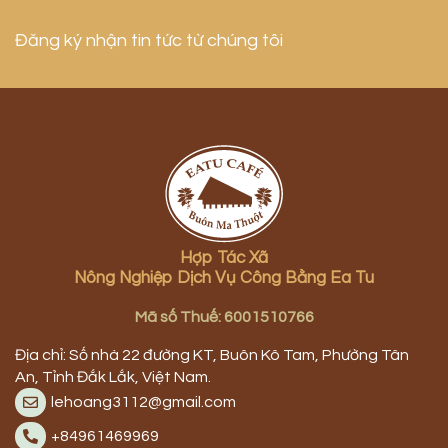
Đăng ký nhận tin tức từ chúng tôi
Hợp Tác Xã
Nông Nghiệp Dịch Vụ Công Bằng Ea Tu
Mã số Thuế: 6001510766
Địa chỉ: Số nhà 22 đường KT, Buôn Kô Tam, Phường Tân
An, Tỉnh Đắk Lắk, Việt Nam.
lehoang3112@gmail.com
+84961469969