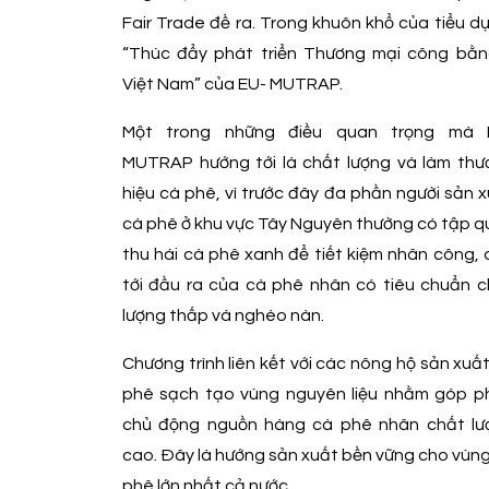
Fair Trade đề ra. Trong khuôn khổ của tiểu d
“Thúc đẩy phát triển Thương mại công bằn
Việt Nam” của EU- MUTRAP.
Một trong những điều quan trọng mà 
MUTRAP hướng tới là chất lượng và làm thư
hiệu cà phê, vì trước đây đa phần người sản 
cà phê ở khu vực Tây Nguyên thường có tập 
thu hái cà phê xanh để tiết kiệm nhân công,
tới đầu ra của cà phê nhân có tiêu chuẩn c
lượng thấp và nghèo nàn.
Chương trình liên kết với các nông hộ sản xuấ
phê sạch tạo vùng nguyên liệu nhằm góp p
chủ động nguồn hàng cà phê nhân chất lư
cao. Ðây là hướng sản xuất bền vững cho vùn
phê lớn nhất cả nước.