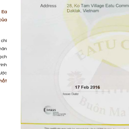
 Ea
của
 chí
hân
oạch
ình
ược
chất