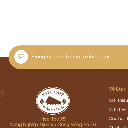
Đăng ký nhận tin tức từ chúng tôi
Về Eatu
Giới thiệu
Vị trí trê
Câu hỏi 
Hợp Tác Xã
Nông Nghiệp Dịch Vụ Công Bằng Ea Tu
Chính sá