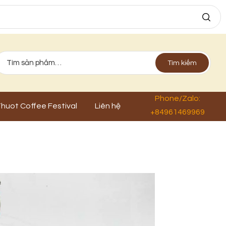
Tìm kiếm
Phone/Zalo:
huot Coffee Festival
Liên hệ
+84961469969