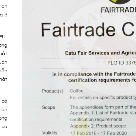
ự án
g ở
EU-
ơng
xuất
quán
 dẫn
hất
t cà
hần
ợng
g cà