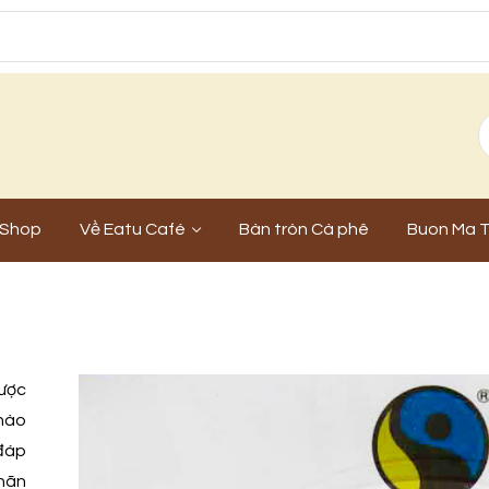
Shop
Về Eatu Café
Bàn tròn Cà phê
Buon Ma T
ược
nào
 đáp
hãn